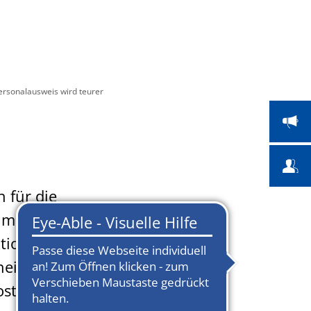
 Bildung
Bauen & Umwelt
Suche
ersonalausweis wird teurer
 für die
t im Rahmen
tions- und
rheitsmerkmale
Kostensteigerung