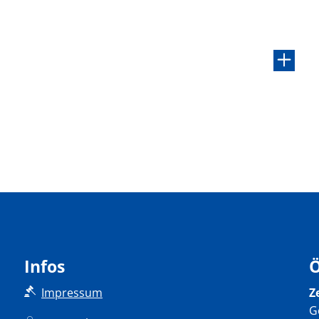
Infos
Ö
Impressum
Z
K
G