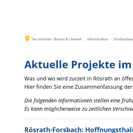
Rathaus & B
Sie sind hier:
Bauen & Umwelt
Infrastruktur
Straßenbau 
Aktuelle
Aktuelle Projekte i
Projekte
Was und wo wird zurzeit in Rösrath an öffe
Hier finden Sie eine Zusammenfassung der 
im
Die folgenden Informationen stellen eine frühz
Straßenbau
Es kann möglicherweise zu zeitlichen Versch
Rösrath-Forsbach: Hoffnungsthal