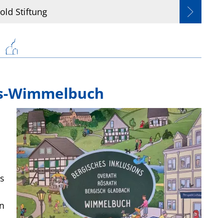
old Stiftung
ns-Wimmelbuch
ls
en