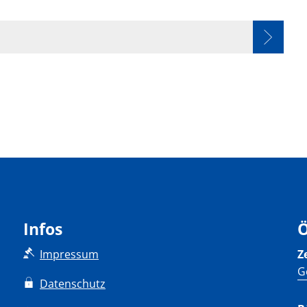
Infos
Ö
Impressum
Z
K
G
Datenschutz