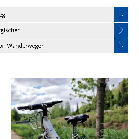
eg
rgischen
 von Wanderwegen