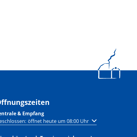
ffnungszeiten
entrale & Empfang
licken, um weitere Öffnungs- oder Schließzeiten auszublen
eschlossen:
öffnet heute um 08:00 Uhr