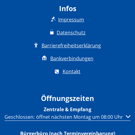
Infos
Impressum
Datenschutz
Barrierefreiheitserklärung
Bankverbindungen
Kontakt
Öffnungszeiten
Zentrale & Empfang
Klicken, um weitere Öffnungs- oder Schließzeiten auszub
Geschlossen:
öffnet nächsten Montag um 08:00 Uhr
Bürgerbüro (nach Terminvereinbarung)