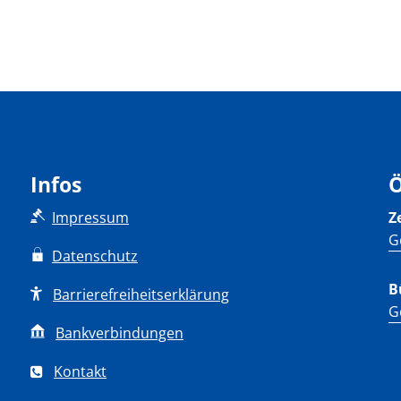
Infos
Ö
Impressum
Z
K
G
Datenschutz
B
Barrierefreiheitserklärung
K
G
Bankverbindungen
Kontakt