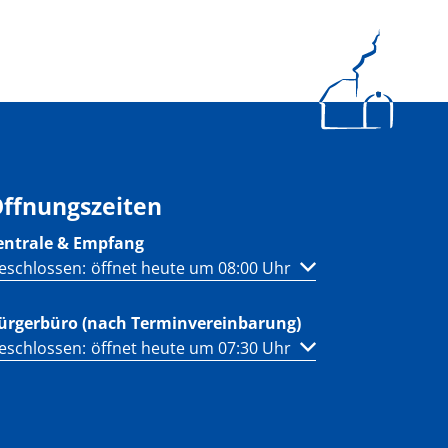
ffnungszeiten
entrale & Empfang
licken, um weitere Öffnungs- oder Schließzeiten auszublen
eschlossen:
öffnet heute um 08:00 Uhr
ürgerbüro (nach Terminvereinbarung)
licken, um weitere Öffnungs- oder Schließzeiten auszublen
eschlossen:
öffnet heute um 07:30 Uhr