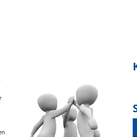
ürgerservice
Freizeit & Kultur
Soziales &
r
r
en