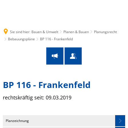
Suche
Menü
Sie sind hier:
Bauen & Umwelt
Planen & Bauen
Planungsrecht
Bebauungspläne
BP 116 - Frankenfeld
BP
BP 116 - Frankenfeld
116
rechtskräftig seit: 09.03.2019
Leaflet
|
© OpenStreetMap
-
⤺
Frankenfeld
Planzeichnung