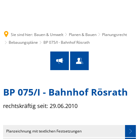
Suche
Menü
Sie sind hier:
Bauen & Umwelt
Planen & Bauen
Planungsrecht
Bebauungspläne
BP 075/I - Bahnhof Rösrath
BP
BP 075/I - Bahnhof Rösrath
075/I
rechtskräftig seit: 29.06.2010
Leaflet
|
© OpenStreetMap
-
⤺
Bahnhof
Planzeichnung mit textlichen Festsetzungen