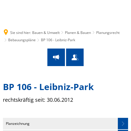
Suche
Menü
Sie sind hier:
Bauen & Umwelt
Planen & Bauen
Planungsrecht
Bebauungspläne
BP 106 - Leibniz-Park
BP
BP 106 - Leibniz-Park
106
rechtskräftig seit: 30.06.2012
Leaflet
|
© OpenStreetMap
-
⤺
Leibniz-
Planzeichnung