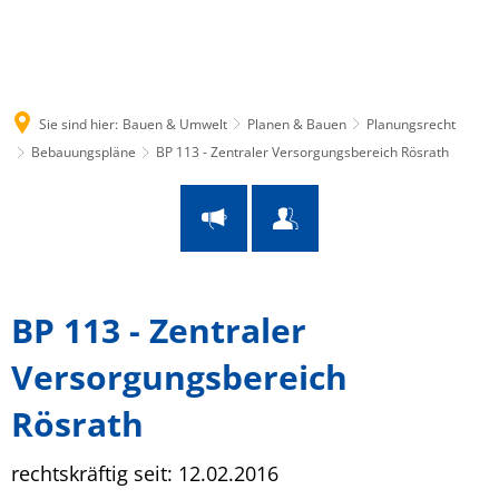
Suche
Menü
Sie sind hier:
Bauen & Umwelt
Planen & Bauen
Planungsrecht
Bebauungspläne
BP 113 - Zentraler Versorgungsbereich Rösrath
BP
BP 113 - Zentraler
113
Versorgungsbereich
-
Rösrath
Zentraler
rechtskräftig seit: 12.02.2016
Leaflet
|
© OpenStreetMap