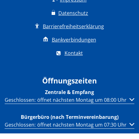
Datenschutz
Barrierefreiheitserklärung
Bankverbindungen
Kontakt
Öffnungszeiten
Zentrale & Empfang
Klicken, um weitere Öffnungs- oder Schließzeiten auszub
Geschlossen:
öffnet nächsten Montag um 08:00 Uhr
Bürgerbüro (nach Terminvereinbarung)
Klicken, um weitere Öffnungs- oder Schließzeiten auszub
Geschlossen:
öffnet nächsten Montag um 07:30 Uhr