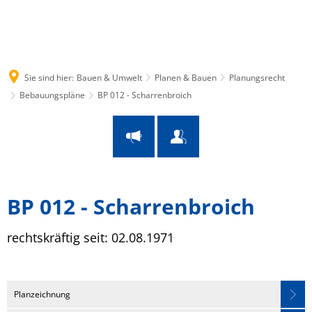
Suche
Menü
Sie sind hier:
Bauen & Umwelt
Planen & Bauen
Planungsrecht
Bebauungspläne
BP 012 - Scharrenbroich
BP
BP 012 - Scharrenbroich
012
rechtskräftig seit: 02.08.1971
Leaflet
|
© OpenStreetMap
-
⤺
Scharrenbroich
Planzeichnung