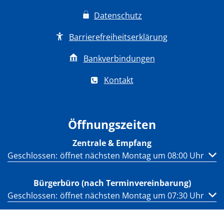
Datenschutz
Barrierefreiheitserklärung
Bankverbindungen
Kontakt
Öffnungszeiten
Zentrale & Empfang
Klicken, um weitere Öffnungs- oder Schließzeiten auszub
Geschlossen:
öffnet nächsten Montag um 08:00 Uhr
Bürgerbüro (nach Terminvereinbarung)
Klicken, um weitere Öffnungs- oder Schließzeiten auszub
Geschlossen:
öffnet nächsten Montag um 07:30 Uhr