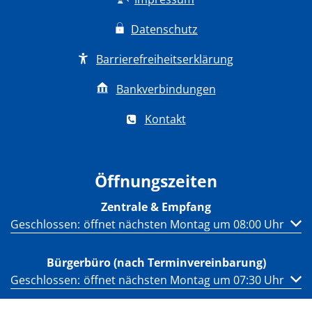
Datenschutz
Barrierefreiheitserklärung
Bankverbindungen
Kontakt
Öffnungszeiten
Zentrale & Empfang
Klicken, um weitere Öffnungs- oder Schließzeiten auszub
Geschlossen:
öffnet nächsten Montag um 08:00 Uhr
Bürgerbüro (nach Terminvereinbarung)
Klicken, um weitere Öffnungs- oder Schließzeiten auszub
Geschlossen:
öffnet nächsten Montag um 07:30 Uhr